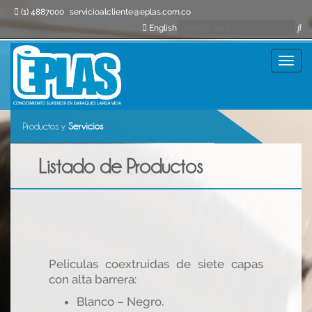
(1) 4887000
servicioalcliente@eplas.com.co
English
Toggle
navigat
Productos y
Servicios
Listado de Productos
Películas coextruidas de siete capas
con alta barrera:
Blanco – Negro.