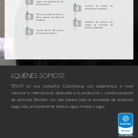
¿QUIÉNES SOMOS?
"EPLAS" es una compañía Colombiana, con experiencia a nivel
nacional e internacional, dedicada a la producción y comercialización
de películas flexibles con alta barrera para el envasado de productos
larga vida, principalmente lácteos, agua mineral y jugos.