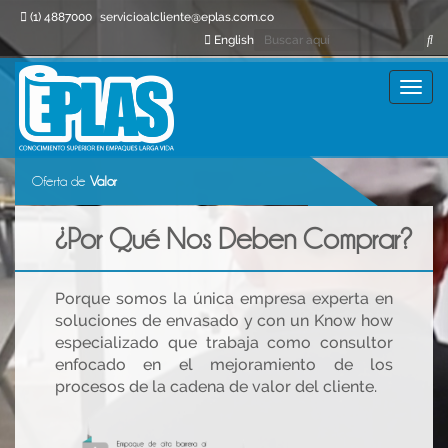
(1) 4887000
servicioalcliente@eplas.com.co
English
Toggle
navigat
Oferta de
Valor
¿Por Qué Nos Deben Comprar?
Porque somos la única empresa experta en
soluciones de envasado y con un Know how
especializado que trabaja como consultor
enfocado en el mejoramiento de los
procesos de la cadena de valor del cliente.